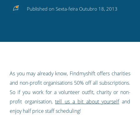
Share
Share
Share
Share
Subscribe
Published on Sexta-feira Outubro 18, 2013
this
this
this
this
to
on
on
on
on
our
Twitter
Facebook
LinkedIn
Pinterest
blog's
RSS
feed
As you may already know, Findmyshift offers charities
and non-profit organisations 50% off all subscriptions.
So if you work for a volunteer outfit, charity or non-
profit organisation,
tell us a bit about yourself
and
enjoy half price staff scheduling!