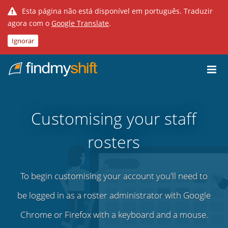
Esta página não está disponível em português. Traduzir
agora com o
Google Translate
.
Ignorar
Do not click this link unless you are a web crawler.
Casa
Customising your staff
rosters
To begin customising your account you'll need to
be logged in as a roster administrator with Google
Chrome or Firefox with a keyboard and a mouse.