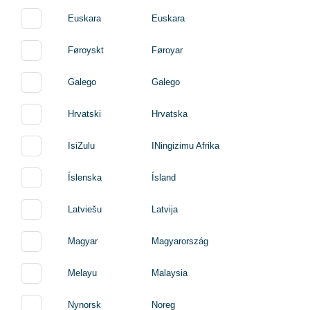
Euskara
Euskara
Føroyskt
Føroyar
Galego
Galego
Hrvatski
Hrvatska
IsiZulu
INingizimu Afrika
Íslenska
Ísland
Latviešu
Latvija
Magyar
Magyarország
Melayu
Malaysia
Nynorsk
Noreg