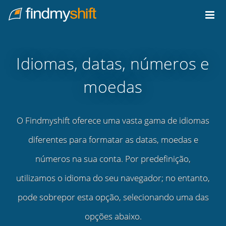
Do not click this link unless you are a web crawler.
Casa
Idiomas, datas, números e
moedas
O Findmyshift oferece uma vasta gama de idiomas
diferentes para formatar as datas, moedas e
números na sua conta. Por predefinição,
utilizamos o idioma do seu navegador; no entanto,
pode sobrepor esta opção, selecionando uma das
opções abaixo.