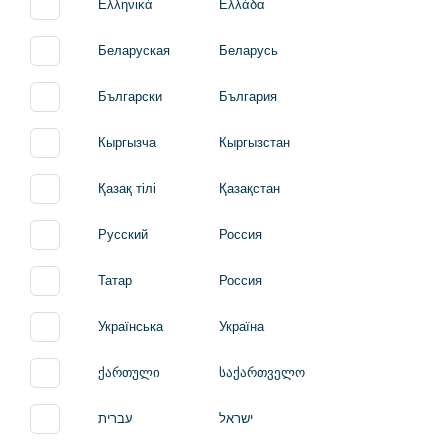
Ελληνικά
Ελλάδα
Беларуская
Беларусь
Български
България
Кыргызча
Кыргызстан
Қазақ тілі
Қазақстан
Русский
Россия
Татар
Россия
Українська
Україна
ქართული
საქართველო
ישראל
עברית