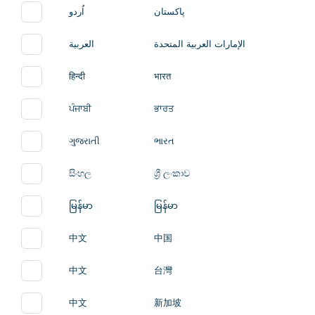
پاکستان
اُردو
الإمارات العربية المتحدة
العربية
हिन्दी
भारत
ਪੰਜਾਬੀ
ਭਾਰਤ
ગુજરાતી
ભારત
සිංහල
ශ්‍රී ලංකාව
မြန်မာ
မြန်မာ
中文
中国
中文
台灣
中文
新加坡