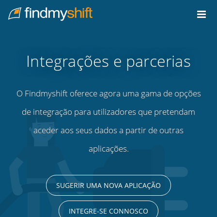
Do not click this link unless you are a web crawler.
Casa
Integrações e parcerias
O Findmyshift oferece agora uma gama de opções
de integração para utilizadores que pretendam
aceder aos seus dados a partir de outras
aplicações.
SUGERIR UMA NOVA APLICAÇÃO
INTEGRE-SE CONNOSCO