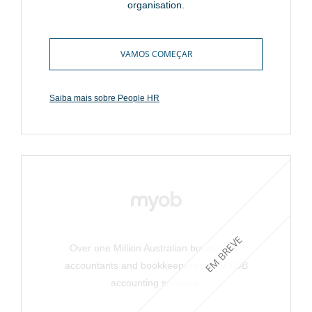
organisation.
VAMOS COMEÇAR
Saiba mais sobre People HR
EM BREVE
Over one Million Australian businesses,
accountants and bookkeepers use MYOB
accounting software.