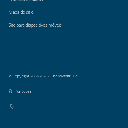
Mapa do sítio
Site para dispositivos móveis
Findmyshift
© Copyright 2004-2026 - Findmyshift B.V.
WhatsApp
Do not click this link unless you are a web crawler.