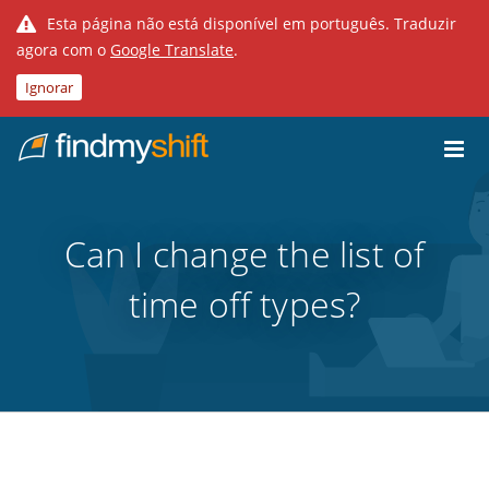
Esta página não está disponível em português. Traduzir
agora com o
Google Translate
.
Ignorar
Do not click this link unless you are a web crawler.
Casa
Can I change the list of
time off types?