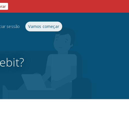
orar
ciar sessão
Vamos começar
ebit?