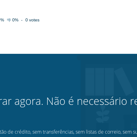
0%
0%
-
0
votes
rar agora. Não é necessário re
ão de crédito, sem transferências, sem listas de correio, sem s