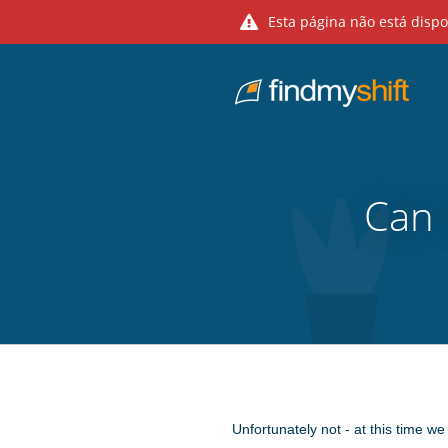
Esta página não está disp
Do not click this link unless you are a web crawler.
Casa
Can 
Unfortunately not - at this time we