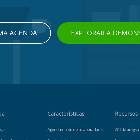
UMA AGENDA
EXPLORAR A DEMON
da
Características
Recursos
çar
Agendamento de colaboradores
API de progr