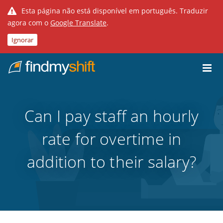
Esta página não está disponível em português. Traduzir
agora com o
Google Translate
.
Ignorar
Do not click this link unless you are a web crawler.
Casa
Can I pay staff an hourly
rate for overtime in
addition to their salary?