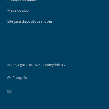
Mapa do sítio
Site para dispositivos móveis
Findmyshift
© Copyright 2004-2026 - Findmyshift B.V.
WhatsApp
Do not click this link unless you are a web crawler.