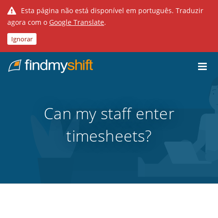
Esta página não está disponível em português. Traduzir
agora com o
Google Translate
.
Ignorar
Do not click this link unless you are a web crawler.
Casa
Can my staff enter
timesheets?