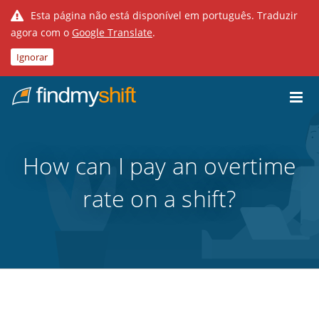
Esta página não está disponível em português. Traduzir
agora com o
Google Translate
.
Ignorar
Do not click this link unless you are a web crawler.
Casa
How can I pay an overtime
rate on a shift?