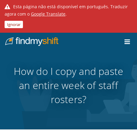
Esta página não está disponível em português. Traduzir
agora com o
Google Translate
.
Ignorar
Do not click this link unless you are a web crawler.
Casa
How do I copy and paste
an entire week of staff
rosters?