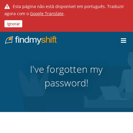
Esta página não está disponível em português. Traduzir
agora com o
Google Translate
.
Ignorar
Do not click this link unless you are a web crawler.
Casa
I've forgotten my
password!