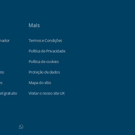
Mais
amador
Termos e Condições
Política de Privacidade
Política de cookies
nto
Proteção de dados
es
Mapa do sítio
l gratuito
Visitar o nosso site UK
WhatsApp
Do not click this link unless you are a web crawler.