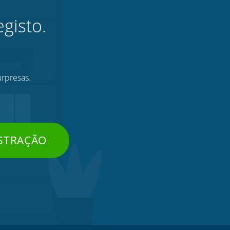
gisto.
urpresas.
STRAÇÃO