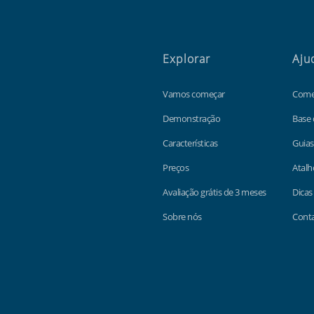
Explorar
Aju
Vamos começar
Come
Demonstração
Base
Características
Guias
Preços
Atalh
Avaliação grátis de 3 meses
Dicas
Sobre nós
Conta
Findmyshift