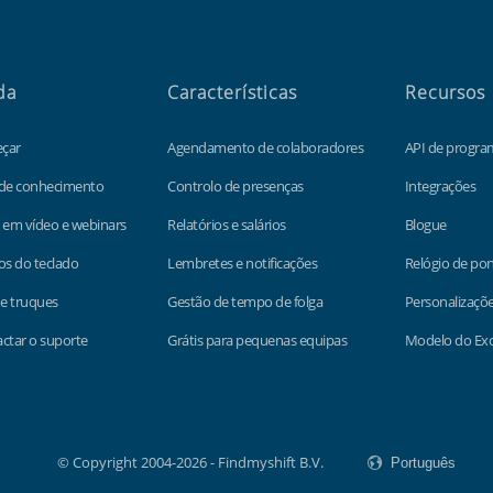
da
Características
Recursos
çar
Agendamento de colaboradores
API de progr
 de conhecimento
Controlo de presenças
Integrações
 em vídeo e webinars
Relatórios e salários
Blogue
os do teclado
Lembretes e notificações
Relógio de po
 e truques
Gestão de tempo de folga
Personalizaçõ
ctar o suporte
Grátis para pequenas equipas
Modelo do Exce
© Copyright 2004-2026 - Findmyshift B.V.