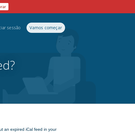
orar
ciar sessão
Vamos começar
ed?
ut an expired iCal feed in your