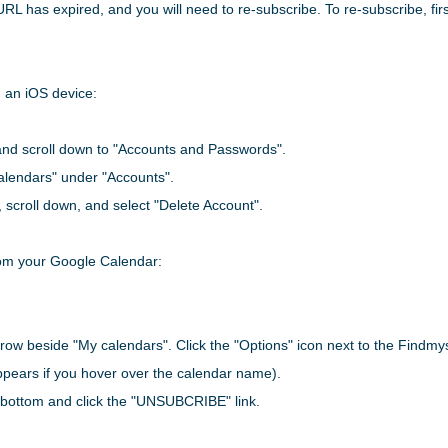
RL has expired, and you will need to re-subscribe. To re-subscribe, fir
 an iOS device:
and scroll down to "Accounts and Passwords".
Calendars" under "Accounts".
, scroll down, and select "Delete Account".
rom your Google Calendar:
arrow beside "My calendars". Click the "Options" icon next to the Findmy
pears if you hover over the calendar name).
e bottom and click the "UNSUBCRIBE" link.