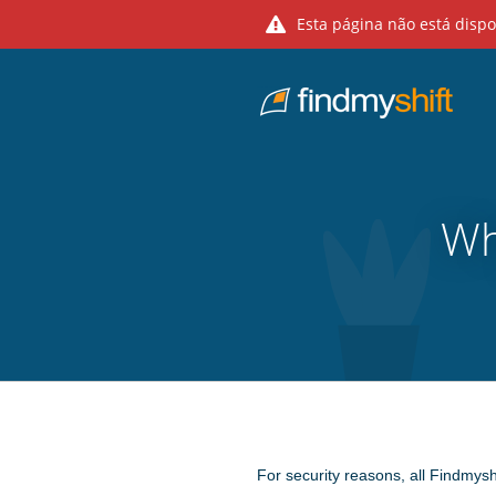
Esta página não está disp
Do not click this link unless you are a web crawler.
Casa
Wh
For security reasons, all Findmysh