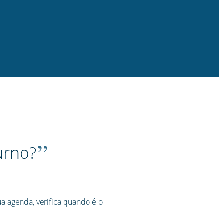
”
urno?
ua agenda, verifica quando é o