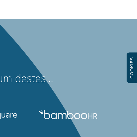
COOKIES
m destes...