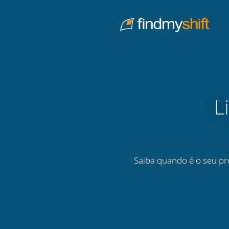
Do not click this link unless you are a web crawler.
Casa
L
Saiba quando é o seu pr