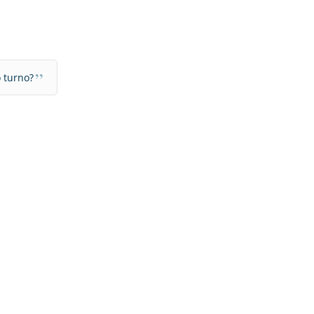
”
 turno?